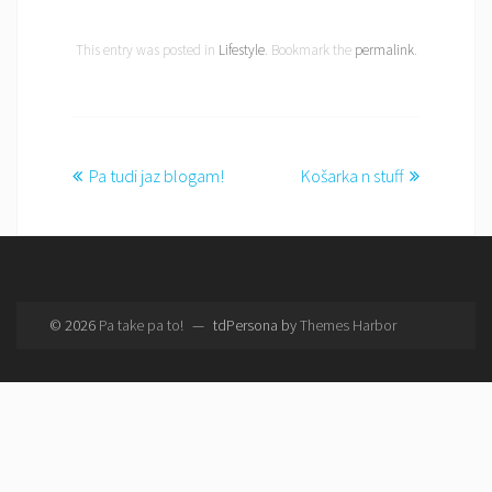
This entry was posted in
Lifestyle
. Bookmark the
permalink
.
Post
Pa tudi jaz blogam!
Košarka n stuff
navigation
© 2026
Pa take pa to!
—
tdPersona by
Themes Harbor