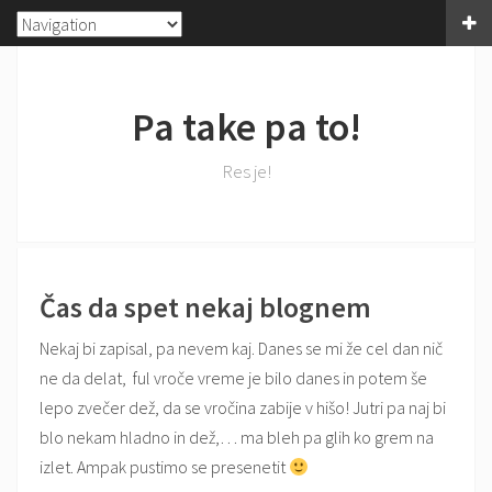
Pa take pa to!
Res je!
Čas da spet nekaj blognem
Nekaj bi zapisal, pa nevem kaj. Danes se mi že cel dan nič
ne da delat, ful vroče vreme je bilo danes in potem še
lepo zvečer dež, da se vročina zabije v hišo! Jutri pa naj bi
blo nekam hladno in dež,… ma bleh pa glih ko grem na
izlet. Ampak pustimo se presenetit