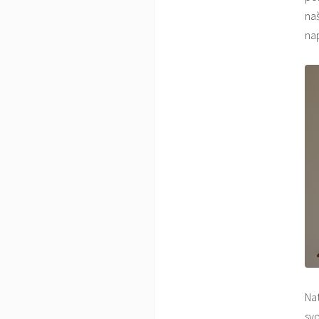
naš
nap
Na
svo