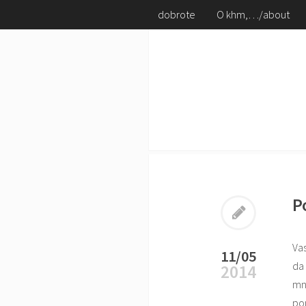
dobrote
O khm,…/about
P
Va
11/05
da 
2014
mno
pon