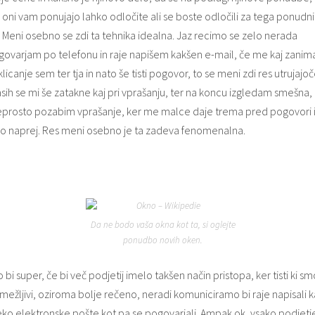
 oni vam ponujajo lahko odločite ali se boste odločili za tega ponudni
 Meni osebno se zdi ta tehnika idealna. Jaz recimo se zelo nerada
ovarjam po telefonu in raje napišem kakšen e-mail, če me kaj zanima
klicanje sem ter tja in nato še tisti pogovor, to se meni zdi res utrujajoč
sih se mi še zatakne kaj pri vprašanju, ter na koncu izgledam smešna, 
eprosto pozabim vprašanje, ker me malce daje trema pred pogovori 
ko naprej. Res meni osebno je ta zadeva fenomenalna.
Da ne bodo vaša okna kot ta, si oglejte
ponudbo novih oken.
o bi super, če bi več podjetij imelo takšen način pristopa, ker tisti ki sm
mežljivi, oziroma bolje rečeno, neradi komuniciramo bi raje napisali k
ko elektronske pošte kot pa se pogovarjali. Ampak ok, vsako podjetj