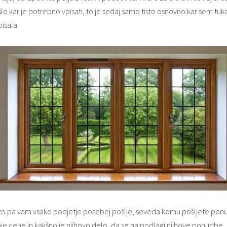
lo kar je potrebno vpisati, to je sedaj samo tisto osnovno kar sem tuka
isala.
to pa vam vsako podjetje posebej pošlje, seveda komu pošljete pon
je cene in kakšno je njihovo delo, da se na podlagi njihove ponudbe, 