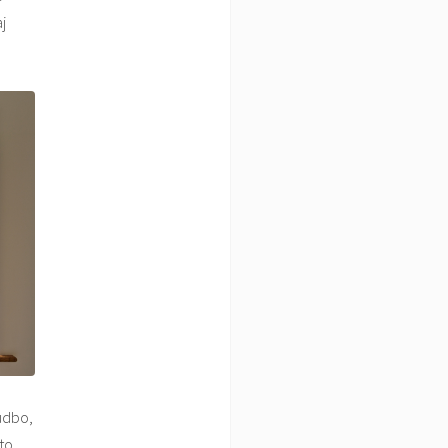
j
udbo,
to