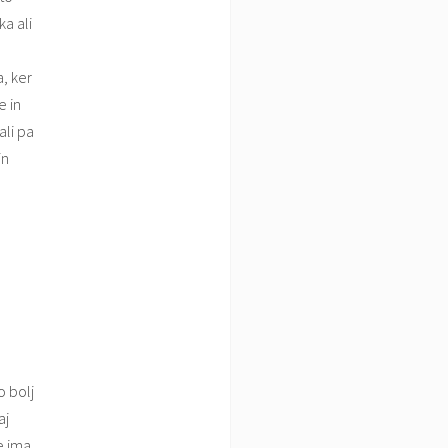
ka ali
, ker
e in
ali pa
in
o bolj
aj
e ima