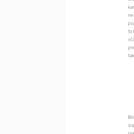
kar
ne.
pog
to 
vča
pr
ta
Bil
sra
pre