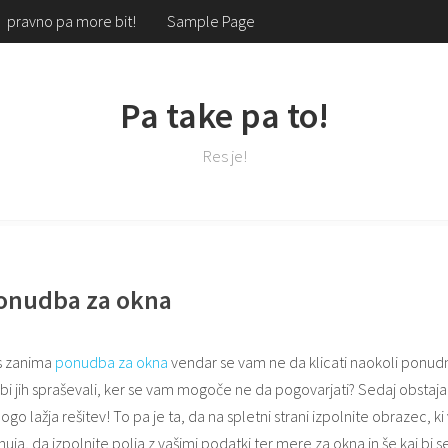
pravno pa more bit!
Sample Page
Pa take pa to!
Res je!
onudba za okna
s zanima
ponudba za okna
vendar se vam ne da klicati naokoli ponud
bi jih spraševali, ker se vam mogoče ne da pogovarjati? Sedaj obstaja
go lažja rešitev! To pa je ta, da na spletni strani izpolnite obrazec, k
uja, da izpolnite polja z vašimi podatki ter mere za okna in še kaj bi s