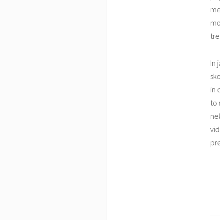
men
mot
tre
In 
sko
in 
to 
nek
vid
pre