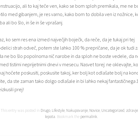
struacijo, ali to kaj teče ven, kako se bom sploh premikala, me ne b
ilo med gibanjem, je res varno, kako bom to dobila ven iz nožnice, k
ba ali bo šlo, in še in še vprašanj.
jaz, ko sem res ena izmed največjih boječk, da reče, da je tukaj pri tej
delici strah odveč, potem ste lahko 100 % prepričane, da je ok tudi z
da ne bo šlo popolnoma nič narobe in da sploh ne boste vedele, da n
med tistimi neprijetnimi dnevi v mesecu. Nasvet torej: ne oklevajte, k
aj hočete poskusiti, poskusite takoj, ker bolj kot odlašate bolj na kon
ite, da ste zaman tako dolgo odlašale in bi lahko nekaj fantastičnega 
izkusili prej!
This entry was posted in
Drugo
,
Lifestyle
,
Nakupovanje
,
Novice
,
Uncategorized
,
zdravje
lepota
. Bookmark the
permalink
.