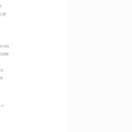
o
o je
a vas
osite
o
cu
že
 in