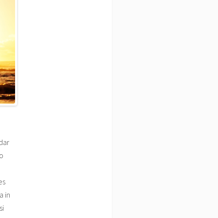
dar
no
es
a in
si