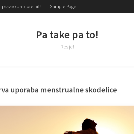
pravno pa more bit!
Sample Page
Pa take pa to!
Res je!
rva uporaba menstrualne skodelice