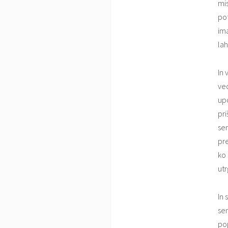
mis
pot
ima
lah
In 
ved
upo
pri
sem
pre
ko 
utr
In 
sem
po