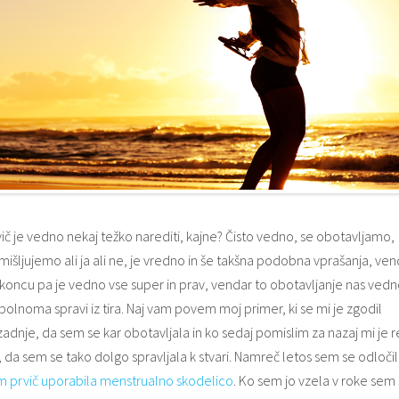
ič je vedno nekaj težko narediti, kajne? Čisto vedno, se obotavljamo,
išljujemo ali ja ali ne, je vredno in še takšna podobna vprašanja, ven
koncu pa je vedno vse super in prav, vendar to obotavljanje nas ved
olnoma spravi iz tira. Naj vam povem moj primer, ki se mi je zgodil
adnje, da sem se kar obotavljala in ko sedaj pomislim za nazaj mi je r
, da sem se tako dolgo spravljala k stvari. Namreč letos sem se odločil
m prvič uporabila menstrualno skodelico
. Ko sem jo vzela v roke sem 