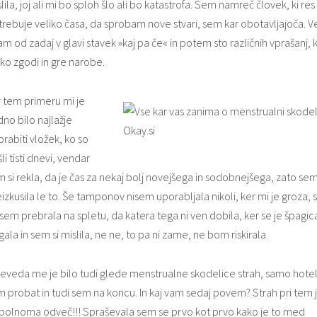
lila, joj ali mi bo sploh šlo ali bo katastrofa. Sem namreč človek, ki res
rebuje veliko časa, da sprobam nove stvari, sem kar obotavljajoča. 
m od zadaj v glavi stavek »kaj pa če« in potem sto različnih vprašanj, k
ko zgodi in gre narobe.
v tem primeru mi je
no bilo najlažje
rabiti vložek, ko so
šli tisti dnevi, vendar
 si rekla, da je čas za nekaj bolj novejšega in sodobnejšega, zato sem
izkusila le to. Še tamponov nisem uporabljala nikoli, ker mi je groza, 
sem prebrala na spletu, da katera tega ni ven dobila, ker se je špagic
gala in sem si mislila, ne ne, to pa ni zame, ne bom riskirala.
seveda me je bilo tudi glede menstrualne skodelice strah, samo hote
 probat in tudi sem na koncu. In kaj vam sedaj povem? Strah pri tem 
polnoma odveč!!! Spraševala sem se prvo kot prvo kako je to med