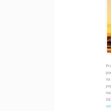
Prv
pom
na 
pop
naz
žal
se