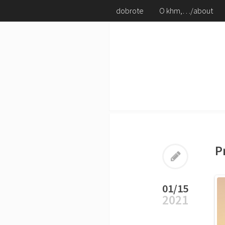
dobrote
O khm,…/about
P
01/15
2021