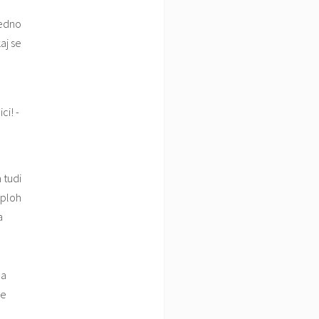
Vedno
aj se
 tudi
sploh
a
la
je