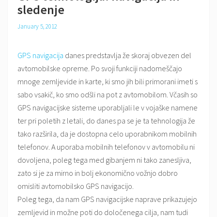
sledenje
January 5, 2012
GPS navigacija
danes predstavlja že skoraj obvezen del
avtomobilske opreme. Po svoji funkciji nadomeščajo
mnoge zemljevide in karte, ki smo jih bili primorani imeti s
sabo vsakič, ko smo odšli na pot z avtomobilom. Včasih so
GPS navigacijske sisteme uporabljali le v vojaške namene
ter pri poletih z letali, do danes pa se je ta tehnologija že
tako razširila, da je dostopna celo uporabnikom mobilnih
telefonov. A uporaba mobilnih telefonov v avtomobilu ni
dovoljena, poleg tega med gibanjem ni tako zanesljiva,
zato si je za mirno in bolj ekonomično vožnjo dobro
omisliti avtomobilsko GPS navigacijo.
Poleg tega, da nam GPS navigacijske naprave prikazujejo
zemljevid in možne poti do določenega cilja, nam tudi