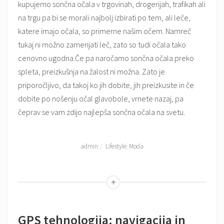
kupujemo sončna očala v trgovinah, drogerijah, trafikah ali
na trgu pa bi se morali najbolj izbirati po tem, ali leče,
katere imajo očala, so primerne našim očem. Namreč
tukaj ni možno zamenjati leč, zato so tudi očala tako
cenovno ugodna.Če pa naročamo sončna očala preko
spleta, preizkušnja na žalost ni možna. Zato je
priporočljivo, da takoj ko jih dobite, jih preizkusite in če
dobite po nošenju očal glavobole, vrnete nazaj, pa
čeprav se vam zdijo najlepša sončna očala na svetu.
admin
Lifestyle
,
Moda
Go
to
the
GPS tehnologija: navigacija in
Top