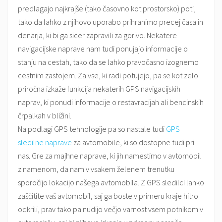
predlagajo najkrajše (tako časovno kot prostorsko) poti,
tako da lahko z njihovo uporabo prihranimo precej časa in
denarja, ki bi ga sicer zapravili za gorivo. Nekatere
navigacijske naprave nam tudi ponujajo informacije o
stanju na cestah, tako da se lahko pravočasno izognemo
cestnim zastojem. Za vse, ki radi potujejo, pa se kot zelo
priročna izkaže funkcija nekaterih GPS navigacijskih
naprav, ki ponudi informacije o restavracijah ali bencinskih
črpalkah v bližini.
Na podlagi GPS tehnologije pa so nastale tudi
GPS
sledilne naprave
za avtomobile, ki so dostopne tudi pri
nas. Gre za majhne naprave, ki jih namestimo v avtomobil
z namenom, da nam v vsakem želenem trenutku
sporočijo lokacijo našega avtomobila. Z GPS sledilci lahko
zaščitite vaš avtomobil, saj ga boste v primeru kraje hitro
odkrili, prav tako pa nudijo večjo varnost vsem potnikom v