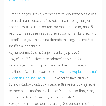
Zima se počasi izteka, vreme nam že vso sezono daje vtis
pomladi, nam pa se ves čas zdi, da nam nekaj manjka.
Sonce nas greje in mi ob tem pozabljamo na to, da je še
vedno zima in da je ves čas preveč barv: manjka sneg, ki bi
pobelil bregove in nam na domačem bregu dal možnost
smučanja in sankanja.
Kaj naredimo, če smučanje in sankanje preveč
pogrešamo? Enostavno se odpravimo v najbližje
smučališče, z lastnim prevozom ali kako drugače, z
družino, prijatelji ali s partnerjem.
Hoteli v Voglu, apartmaji
v Kranjski Gori, na Kaninu
… Slovenci že tako ali tako
živimo v čudoviti državi, ki vsebuje štiri velike pokrajine, ki
se med seboj močno razlikujejo: Panonsko kotlino, Kras,
Primorje in Alpe. Zakaj tega ne bi izkoristili?
Nekaj kratkih uric od doma vsakega Slovenca je moč najti