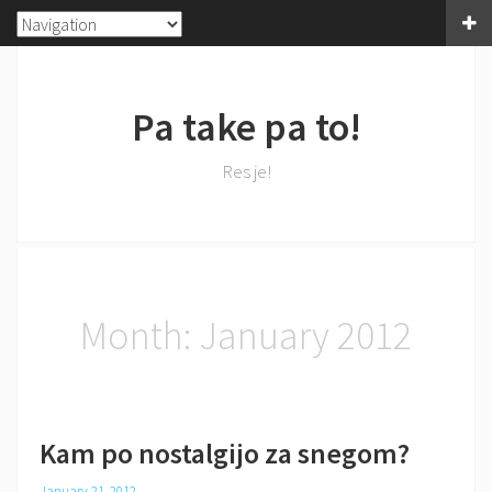
Pa take pa to!
Res je!
Month:
January 2012
Kam po nostalgijo za snegom?
January 21, 2012