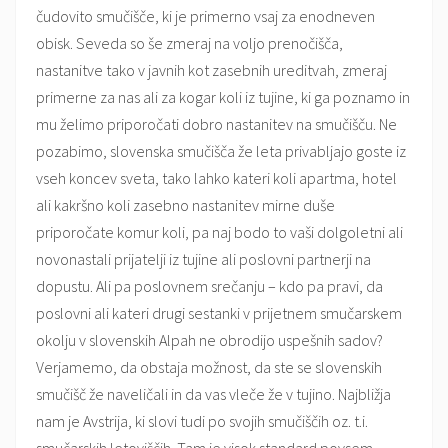
čudovito smučišče, ki je primerno vsaj za enodneven
obisk. Seveda so še zmeraj na voljo prenočišča,
nastanitve tako v javnih kot zasebnih ureditvah, zmeraj
primerne za nas ali za kogar koli iz tujine, ki ga poznamo in
mu želimo priporočati dobro nastanitev na smučišču. Ne
pozabimo, slovenska smučišča že leta privabljajo goste iz
vseh koncev sveta, tako lahko kateri koli apartma, hotel
ali kakršno koli zasebno nastanitev mirne duše
priporočate komur koli, pa naj bodo to vaši dolgoletni ali
novonastali prijatelji iz tujine ali poslovni partnerji na
dopustu. Ali pa poslovnem srečanju – kdo pa pravi, da
poslovni ali kateri drugi sestanki v prijetnem smučarskem
okolju v slovenskih Alpah ne obrodijo uspešnih sadov?
Verjamemo, da obstaja možnost, da ste se slovenskih
smučišč že naveličali in da vas vleče že v tujino. Najbližja
nam je Avstrija, ki slovi tudi po svojih smučiščih oz. t.i.