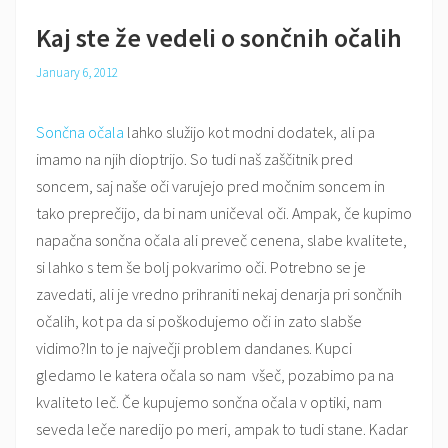
the
Kaj ste že vedeli o sončnih očalih
Top
January 6, 2012
Sončna očala
lahko služijo kot modni dodatek, ali pa
imamo na njih dioptrijo. So tudi naš zaščitnik pred
soncem, saj naše oči varujejo pred močnim soncem in
tako preprečijo, da bi nam uničeval oči. Ampak, če kupimo
napačna sončna očala ali preveč cenena, slabe kvalitete,
si lahko s tem še bolj pokvarimo oči. Potrebno se je
zavedati, ali je vredno prihraniti nekaj denarja pri sončnih
očalih, kot pa da si poškodujemo oči in zato slabše
vidimo?In to je največji problem dandanes. Kupci
gledamo le katera očala so nam všeč, pozabimo pa na
kvaliteto leč. Če kupujemo sončna očala v optiki, nam
seveda leče naredijo po meri, ampak to tudi stane. Kadar