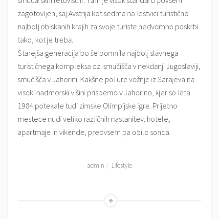
smučarskih letoviščih. Tam je visok standard povsem
zagotovljen, saj Avstrija kot sedma na lestvici turistično
najbolj obiskanih krajih za svoje turiste nedvomno poskrbi
tako, kot je treba.
Starejša generacija bo še pomnila najbolj slavnega
turističnega kompleksa oz. smučišča v nekdanji Jugoslaviji,
smučišča v Jahorini. Kakšne pol ure vožnje iz Sarajeva na
visoki nadmorski višini prispemo v Jahorino, kjer so leta
1984 potekale tudi zimske Olimpijske igre. Prijetno
mestece nudi veliko različnih nastanitev: hotele,
apartmaje in vikende, predvsem pa obilo sonca.
admin
Lifestyle
Go
to