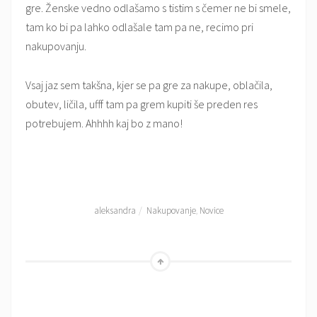
gre. Ženske vedno odlašamo s tistim s čemer ne bi smele,
tam ko bi pa lahko odlašale tam pa ne, recimo pri
nakupovanju.
Vsaj jaz sem takšna, kjer se pa gre za nakupe, oblačila,
obutev, ličila, ufff tam pa grem kupiti še preden res
potrebujem. Ahhhh kaj bo z mano!
aleksandra
Nakupovanje
,
Novice
Go
to
the
Top