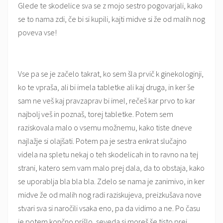
Glede te skodelice sva se z mojo sestro pogovarjali, kako
se to nama zdi, če bi si kupili, kajti midve si že od malih nog
poveva vse!
Vse pa se je začelo takrat, ko sem šla prvič k ginekologinji,
ko te vpraša, ali bi imela tabletke ali kaj druga, in ker še
sam ne veš kaj pravzaprav bi imel, rečeš kar prvo to kar
najbolj veš in poznaš, torej tabletke. Potem sem
raziskovala malo o vsemu možnemu, kako tiste dneve
najlažje si olajšati. Potem pa je sestra enkrat slučajno
videla na spletu nekaj o teh skodelicah in to ravno na tej
strani, katero sem vam malo prej dala, da to obstaja, kako
se uporablja bla bla bla. Zdelo se nama je zanimivo, in ker
midve že od malih nog radi raziskujeva, preizkušava nove
stvari sva si naročili vsaka eno, pa da vidimo a ne. Po času
je potem končno prišlo, seveda si moreš še tisto prej