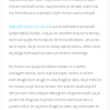
moram potrkati na les, vsaj trenutno je še tako. Edino kaj
me trenutno jezi so brisalci, ki jih moram samo menjati.
Najboljši brisalci za vaš avto
pa so tisti katere ponavadi
ljudje najbolj hvalijo, vsaj jaz se zanašam bolj na to teorijo,
da to kar ljudje res hvalijo to že mora biti dobro. Je pa res,
da ni nujno, da je ravno to sedaj najbolj dobro, lahko da je
kaj druga tudi super pa samo poznamo nena tega.
No brisalci me jezijo že kakšen mesec in si vedno
prelagam dneve, da bi si jih šla kupiti. Vedno si rečem
bom drugič bom drugič in zdaj drugič je tako, da je minil že
en mesec pa jih še kar nimam. Ker enkrat, dvakrat je bil
dež pa sem rekla zdaj pa takoj grem drug dan kupiti, pa je
potem bil drug dan in je bilo sončno vreme pa sem si
potem rekla, eh saj bom drugič pa tako, saj veste kako to