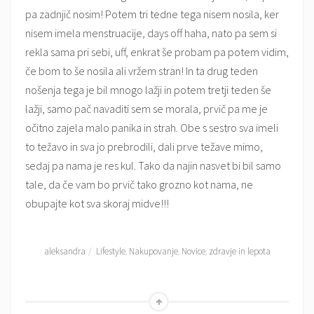
pa zadnjič nosim! Potem tri tedne tega nisem nosila, ker
nisem imela menstruacije, days off haha, nato pa sem si
rekla sama pri sebi, uff, enkrat še probam pa potem vidim,
če bom to še nosila ali vržem stran! In ta drug teden
nošenja tega je bil mnogo lažji in potem tretji teden še
lažji, samo pač navaditi sem se morala, prvič pa me je
očitno zajela malo panika in strah. Obe s sestro sva imeli
to težavo in sva jo prebrodili, dali prve težave mimo,
sedaj pa nama je res kul. Tako da najin nasvet bi bil samo
tale, da če vam bo prvič tako grozno kot nama, ne
obupajte kot sva skoraj midve!!!
aleksandra
Lifestyle
,
Nakupovanje
,
Novice
,
zdravje in lepota
Go