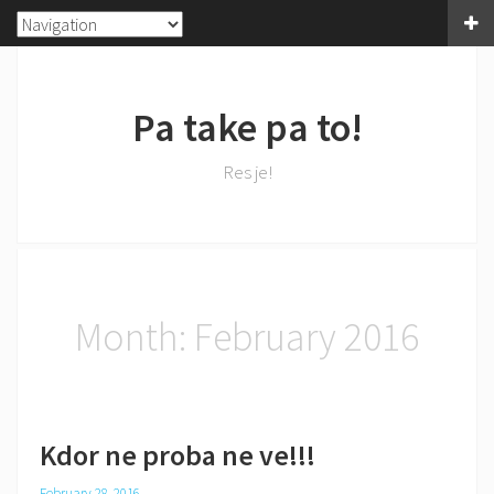
Pa take pa to!
Res je!
Month:
February 2016
Kdor ne proba ne ve!!!
February 28, 2016