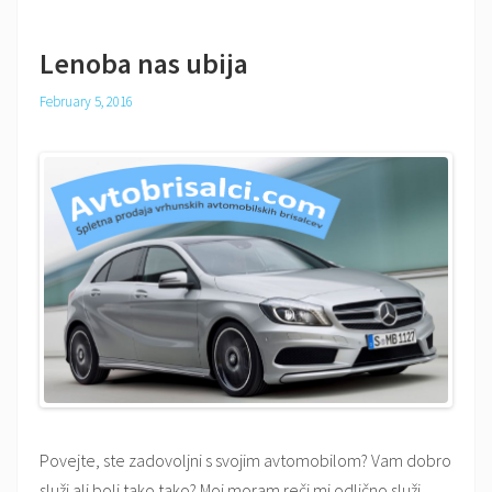
to
the
Lenoba nas ubija
Top
February 5, 2016
Povejte, ste zadovoljni s svojim avtomobilom? Vam dobro
služi ali bolj tako tako? Moj moram reči mi odlično služi,