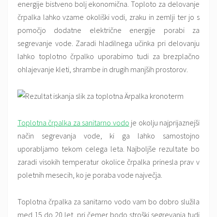
energije bistveno bolj ekonomična. Toploto za delovanje
črpalka lahko vzame okoliški vodi, zraku in zemlji ter jo s
pomočjo dodatne električne energije porabi za
segrevanje vode. Zaradi hladilnega učinka pri delovanju
lahko toplotno črpalko uporabimo tudi za brezplačno
ohlajevanje kleti, shrambe in drugih manjših prostorov.
Toplotna črpalka za sanitarno vodo
je okolju najprijaznejši
način segrevanja vode, ki ga lahko samostojno
uporabljamo tekom celega leta. Najboljše rezultate bo
zaradi visokih temperatur okolice črpalka prinesla prav v
poletnih mesecih, ko je poraba vode največja.
Toplotna črpalka za sanitarno vodo vam bo dobro služila
med 15 do 20 let, pri čemer bodo stroški segrevanja tudi