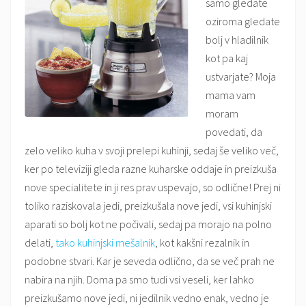
samo gledate
oziroma gledate
bolj v hladilnik
kot pa kaj
ustvarjate? Moja
mama vam
moram
povedati, da
zelo veliko kuha v svoji prelepi kuhinji, sedaj še veliko več,
ker po televiziji gleda razne kuharske oddaje in preizkuša
nove specialitete in ji res prav uspevajo, so odlične! Prej ni
toliko raziskovala jedi, preizkušala nove jedi, vsi kuhinjski
aparati so bolj kot ne počivali, sedaj pa morajo na polno
delati,
tako kuhinjski mešalnik
, kot kakšni rezalnik in
podobne stvari. Kar je seveda odlično, da se več prah ne
nabira na njih. Doma pa smo tudi vsi veseli, ker lahko
preizkušamo nove jedi, ni jedilnik vedno enak, vedno je