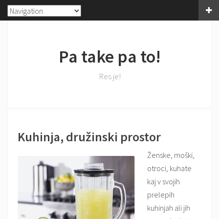
Pa take pa to!
Res je!
Kuhinja, družinski prostor
Ženske, moški,
otroci, kuhate
kaj v svojih
prelepih
kuhinjah ali jih