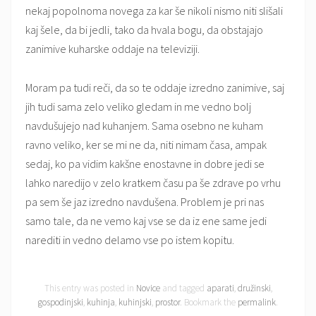
nekaj popolnoma novega za kar še nikoli nismo niti slišali
kaj šele, da bi jedli, tako da hvala bogu, da obstajajo
zanimive kuharske oddaje na televiziji.
Moram pa tudi reči, da so te oddaje izredno zanimive, saj
jih tudi sama zelo veliko gledam in me vedno bolj
navdušujejo nad kuhanjem. Sama osebno ne kuham
ravno veliko, ker se mi ne da, niti nimam časa, ampak
sedaj, ko pa vidim kakšne enostavne in dobre jedi se
lahko naredijo v zelo kratkem času pa še zdrave po vrhu
pa sem še jaz izredno navdušena. Problem je pri nas
samo tale, da ne vemo kaj vse se da iz ene same jedi
narediti in vedno delamo vse po istem kopitu.
This entry was posted in
Novice
and tagged
aparati
,
družinski
,
gospodinjski
,
kuhinja
,
kuhinjski
,
prostor
. Bookmark the
permalink
.