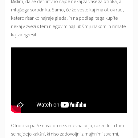
Mislim, da se definitivno najde nekaj za vašega otroka, ali
mlajšega sorodnika. Samo, če že veste kaj ima otrok rad,
katero risanko najraje gleda, in na podlagi tega kupite
nekaj v zvezi s tem njegovim najljubšim junakom in nimate
kaj za zgrešiti.
Otroci so pa že nasploh nezahtevna bitja, razen tu in tam
se najdejo kakšni, ki niso zadovoljni z majhnimi stvarmi,