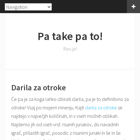
Pa take pa to!
Res je!
Darila za otroke
Če pa je za koga lahko izbirati darila, pa je to definitivno za
otroke! Vsaj po mojem mnenju. Kajti
darila za otroke
se
najdejo v največjih količinah, in v vseh možnih oblikah.
Najdemo jih od vseh vrst risanih junakov, do navadnih
igrač, plišastih igrač, posodic z risanimi junaki in še in še.