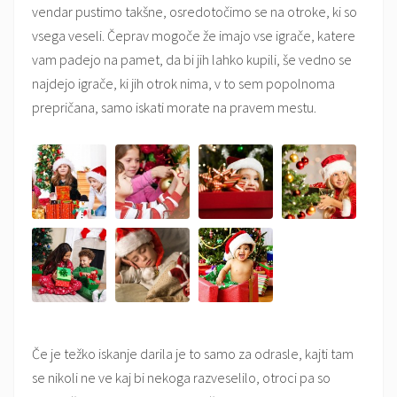
vendar pustimo takšne, osredotočimo se na otroke, ki so
vsega veseli. Čeprav mogoče že imajo vse igrače, katere
vam padejo na pamet, da bi jih lahko kupili, še vedno se
najdejo igrače, ki jih otrok nima, v to sem popolnoma
prepričana, samo iskati morate na pravem mestu.
Če je težko iskanje darila je to samo za odrasle, kajti tam
se nikoli ne ve kaj bi nekoga razveselilo, otroci pa so