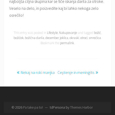
najboljša ciljna skupina kar se tiče iskanja darila za otroke.
Veselo na delo, in poizvedite kaj bi lahko nekoga zelo
osrečilo!
This entry was posted in
Lifestyle
,
Nakupovanje
and tagged
božič
,
božiček
,
božična darila
,
december
,
jeklica
,
okraski
,
otroci
,
smrečica
.
Bookmark the
permalink
.
Post
Nekaj na roki manjka
Ceplenje in meningitis
navigation
© 2026
Pa take pa to!
—
tdPersona by
Themes Harbor