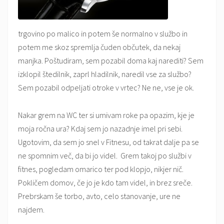
trgovino po malico in potem še normalno v službo in
potem me skoz spremlja čuden občutek, da nekaj
manjka. Poštudiram, sem pozabil doma kaj narediti? Sem
izklopil štedilnik, zaprl hladilnik, naredil vse za službo?
Sem pozabil odpeljati otroke v vrtec? Ne ne, vse je ok.
Nakar grem na WC ter si umivam roke pa opazim, kje je
moja ročna ura? Kdaj sem jo nazadnje imel pri sebi.
Ugotovim, da sem jo snel v Fitnesu, od takrat dalje pa se
ne spomnim več, da bi jo videl. Grem takoj po službi v
fitnes, pogledam omarico ter pod klopjo, nikjer nič.
Pokličem domov, če jo je kdo tam videl, in brez sreče.
Prebrskam še torbo, avto, celo stanovanje, ure ne
najdem.