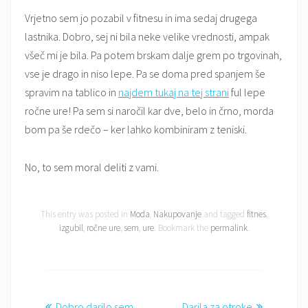
Vrjetno sem jo pozabil v fitnesu in ima sedaj drugega
lastnika. Dobro, sej ni bila neke velike vrednosti, ampak
všeč mi je bila. Pa potem brskam dalje grem po trgovinah,
vse je drago in niso lepe. Pa se doma pred spanjem še
spravim na tablico in
najdem tukaj na tej strani
ful lepe
ročne ure! Pa sem si naročil kar dve, belo in črno, morda
bom pa še rdečo – ker lahko kombiniram z teniski.
No, to sem moral deliti z vami.
This entry was posted in
Moda
,
Nakupovanje
and tagged
fitnes
,
izgubil
,
ročne ure
,
sem
,
ure
. Bookmark the
permalink
.
Dobro darilo sem
Darila za otroke