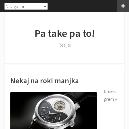
Pa take pa to!
Res je!
Nekaj na roki manjka
Danes
grem v